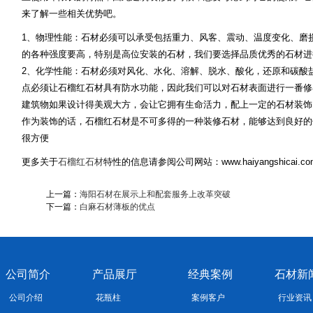
来了解一些相关优势吧。
1、物理性能：石材必须可以承受包括重力、风客、震动、温度变化、磨
的各种强度要高，特别是高位安装的石材，我们要选择品质优秀的石材进
2、化学性能：石材必须对风化、水化、溶解、脱水、酸化，还原和碳酸
点必须让石榴红石材具有防水功能，因此我们可以对石材表面进行一番修
建筑物如果设计得美观大方，会让它拥有生命活力，配上一定的石材装饰
作为装饰的话，石榴红石材是不可多得的一种装修石材，能够达到良好的
很方便
更多关于
石榴红石材
特性的信息请参阅公司网站：www.haiyangshicai.co
上一篇：
海阳石材在展示上和配套服务上改革突破
下一篇：
白麻石材薄板的优点
公司简介
产品展厅
经典案例
石材新
公司介绍
花瓶柱
案例客户
行业资讯