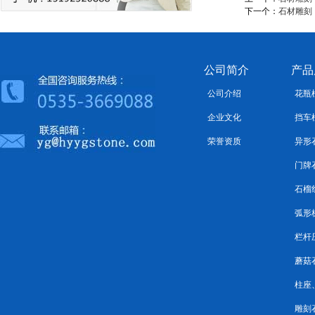
下一个：
石材雕刻
公司简介
产品
公司介绍
花瓶
企业文化
挡车
荣誉资质
异形
门牌
石榴
弧形
栏杆
蘑菇
柱座
雕刻