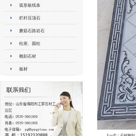
弧形板线条
栏杆压顶石
蘑菇石路岩石
柱座、圆柱
雕刻石材
板材
上一个：
石材雕刻