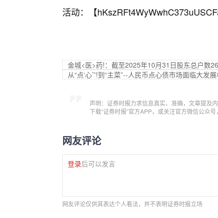
活动：【
hKszRFt4WyWwhC373uUSCF
金城<医>药!：截至2025年10月31日股东总户数26
从“点‘心’”!到“主菜”--人民币点心债市场面临大发
声明：证券时报力求信息真实、准确，文章提及内
下载“证券时报”官方APP，或关注官方微信公众
网友评论
登录
后可以发言
网友评论仅供其表达个人看法，并不表明证券时报立场