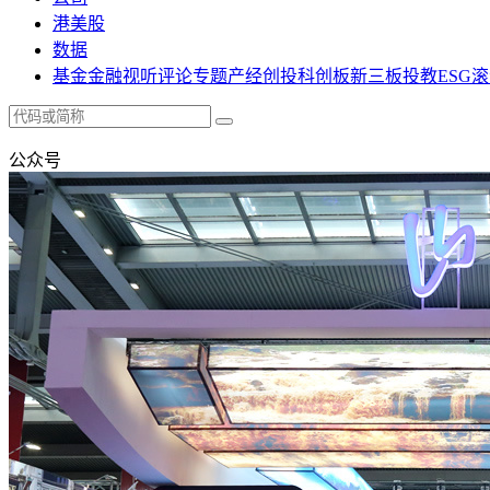
港美股
数据
基金
金融
视听
评论
专题
产经
创投
科创板
新三板
投教
ESG
滚
公众号