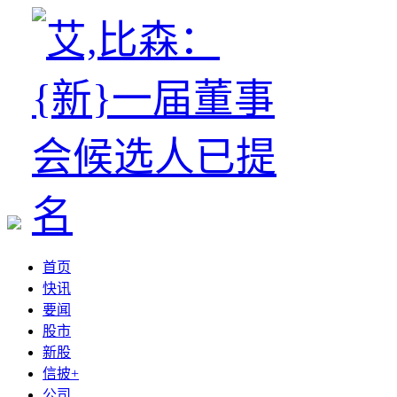
首页
快讯
要闻
股市
新股
信披+
公司