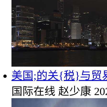
美国;的关{税}与
国际在线
赵少康
20