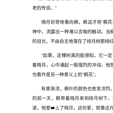
老的传说。”
晓月好奇地看向枫，枫这才将“枫花
神中，流露出一种难以言喻的触动。当
的目光，不由自主地落在了绯月树那绯
“如果，这棵树真的能感知，它一定
着晓月，心中涌起一股强烈的冲动。他
也看作是另一种意义上的“枫花”。
秋意渐浓，枫叶的颜色也愈发浓烈
的前一天，枫带着晓月来到绯月树下。
道，他爱❤️上了晓月，这份爱，就像这