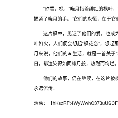
“你看，枫，”晓月指着绯红的枫叶，
握紧了晓月的手。“它们的永恒，在于它
这片枫林，见证了他们的爱，也成
叶如火，人们便会想起“枫花恋”，想起
月来说，他们的🔥生活，就是一首关于
日，都渲染得如同绯月般，热烈而绚烂
他们的故事，仍在继续，在这片被
永远流传。
活动：【
hKszRFt4WyWwhC373uUSCF