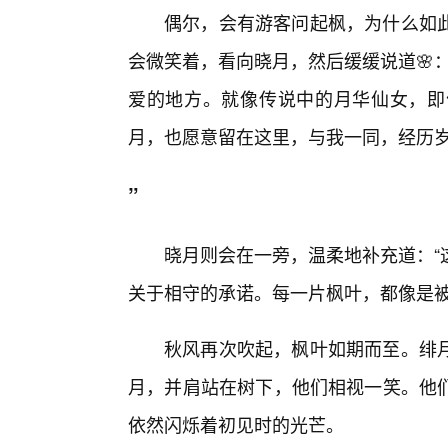
偶尔，会有游客问起枫，为什么如
会微笑着，看向晓月，然后缓缓说道🌸
爱的地方。就像传说中的月华仙女，即
月，也愿意留在这里，与我一同，经历
”
晓月则会在一旁，温柔地补充道：“
关于相守的承诺。每一片枫叶，都像是被
秋风再次吹起，枫叶如期而至。绯
月，并肩站在树下，他们相视一笑。他
依然闪烁着初见时的光芒。