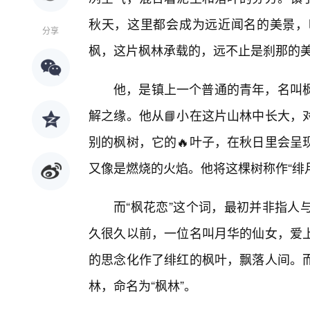
秋天，这里都会成为远近闻名的美景，
分享
枫，这片枫林承载的，远不止是刹那的
他，是镇上一个普通的青年，名叫
解之缘。他从📘小在这片山林中长大，
别的枫树，它的🔥叶子，在秋日里会呈
又像是燃烧的火焰。他将这棵树称作“绯
而“枫花恋”这个词，最初并非指人
久很久以前，一位名叫月华的仙女，爱
的思念化作了绯红的枫叶，飘落人间。
林，命名为“枫林”。