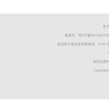
关
备案号：
粤ICP备09109218
违法和不良信息举报电话：0755-83
深圳证券
Copyright