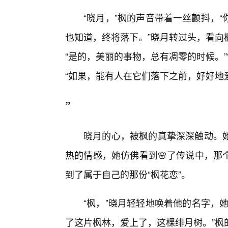
“晓月，”枫的声音带着一丝颤抖，
也知道，终将落下。”晓月转过头，看向
“是的，美丽的事物，总有凋零的时候。
“如果，能有人在它们落下之前，好好地
”
晓月的心，被枫的真挚深深触动。她
热的情感，她仿佛看到🌸了传说中，那
到了属于自己的那份“枫花恋”。
“枫，”晓月轻轻地唤着他的名字，
了这片枫林，爱上了，这棵绯月树。”枫