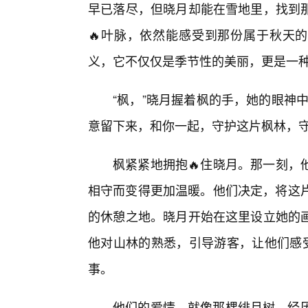
早已落尽，但晓月却能在雪地里，找到
🔥叶脉，依然能感受到那份属于秋天的
义，它不仅仅是季节性的美丽，更是一
“枫，”晓月握着枫的手，她的眼神
意留下来，和你一起，守护这片枫林，守护
枫紧紧地拥抱🔥住晓月。那一刻，
相守而变得更加温暖。他们决定，将这片
的休憩之地。晓月开始在这里设立她的
他对山林的熟悉，引导游客，让他们感受
事。
他们的爱情，就像那棵绯月树，经历