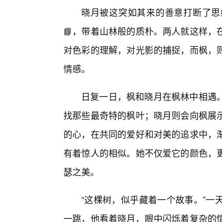
晓月被这突如其来的善意打断了思
📘，带着山林般的质朴。两人就这样，
对色彩的理解，对光影的捕捉，而枫，
情感。
日复一日，枫和晓月在枫林中相遇
找那些最奇特的枫叶；晓月则会向枫展
的心，在共同的爱好和对美的追求中，
有着惊人的相似。她不仅爱它的颜色，
瑟之美。
“这棵树，似乎藏着一个故事。”一
一跳，他看着晓月，眼中闪烁着复杂的情